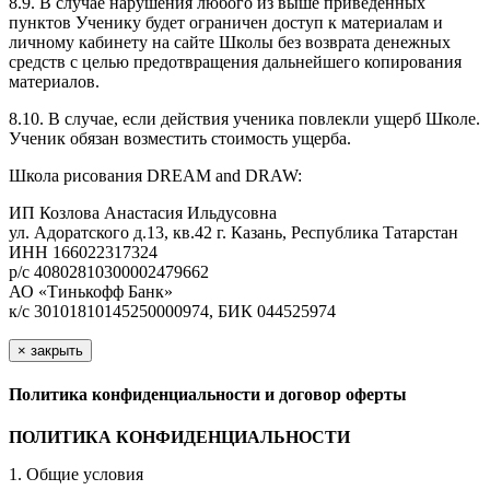
8.9. В случае нарушения любого из выше приведенных
пунктов Ученику будет ограничен доступ к материалам и
личному кабинету на сайте Школы без возврата денежных
средств с целью предотвращения дальнейшего копирования
материалов.
8.10. В случае, если действия ученика повлекли ущерб Школе.
Ученик обязан возместить стоимость ущерба.
Школа рисования DREAM and DRAW:
ИП Козлова Анастасия Ильдусовна
ул. Адоратского д.13, кв.42 г. Казань, Республика Татарстан
ИНН 166022317324
р/с 40802810300002479662
АО «Тинькофф Банк»
к/с 30101810145250000974, БИК 044525974
×
закрыть
Политика конфиденциальности и договор оферты
ПОЛИТИКА КОНФИДЕНЦИАЛЬНОСТИ
1. Общие условия