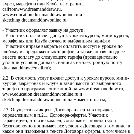
курса, марафона или Клуба на страница
сайтовwww.dreamanddraw.ru,
www.education.dreamanddrawonline.ru и
sketching.dreamanddrawonline.ru
- Участник оформляет заявку на доступ;
- Участник оплачивает доступ к урокам курсов, мини-курсов,
марафонах или Клуба согласно выбранным тарифам;
- Участник вправе выбрать и оплатить доступ к урокам по
любому из предложенных тарифов, а также вправе позднее
внести доплату до следующего тарифа (предварительно
уточнив условия доплаты, написав на электронную почту
dreamanddraw@mail.ru);
2.2. В стоимость услуг входит доступ к урокам курсов, мини-
курсов, марафонах и Клуба в зависимости от выбранного
тарифа по программе, описанной на www.dreamanddraw.ru,
www.education.dreamanddrawonline.ru и
sketching.dreamanddrawonline.ru на момент оплаты;
2.3. Осуществляя акцепт Договора-оферты в порядке,
определенным в п.2.1. Договора-оферты, Участник
гарантирует, что ознакомлен, соглашается полностью и
безоговорочно принимает все условия Договора в том виде, в
каком они изложены в тексте Договора-оферты, в том числе в