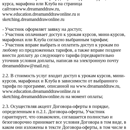
курса, марафона или Клуба на страница
сайтовwww.dreamanddraw.ru,
www.education.dreamanddrawonline.ru и
sketching.dreamanddrawonline.ru
- Участник оформляет заявку на доступ;
- Участник оплачивает доступ к урокам курсов, мини-курсов,
марафонах или Клуба согласно выбранным тарифам;
- Участник вправе выбрать и оплатить доступ к урокам по
любому из предложенных тарифов, а также вправе позднее
внести доплату до следующего тарифа (предварительно
уточнив условия доплаты, написав на электронную почту
dreamanddraw@mail.ru);
2.2. В стоимость услуг входит доступ к урокам курсов, мини-
курсов, марафонах и Клуба в зависимости от выбранного
тарифа по программе, описанной на www.dreamanddraw.ru,
www.education.dreamanddrawonline.ru и
sketching.dreamanddrawonline.ru на момент оплаты;
2.3. Осуществляя акцепт Договора-оферты в порядке,
определенным в п.2.1. Договора-оферты, Участник
гарантирует, что ознакомлен, соглашается полностью и
безоговорочно принимает все условия Договора в том виде, в
каком они изложены в тексте Договора-оферты, в том числе в