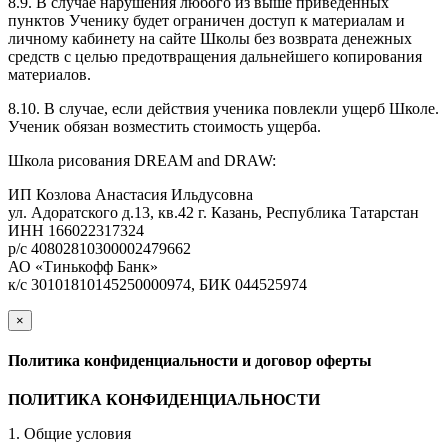
8.9. В случае нарушения любого из выше приведенных
пунктов Ученику будет ограничен доступ к материалам и
личному кабинету на сайте Школы без возврата денежных
средств с целью предотвращения дальнейшего копирования
материалов.
8.10. В случае, если действия ученика повлекли ущерб Школе.
Ученик обязан возместить стоимость ущерба.
Школа рисования DREAM and DRAW:
ИП Козлова Анастасия Ильдусовна
ул. Адоратского д.13, кв.42 г. Казань, Республика Татарстан
ИНН 166022317324
р/с 40802810300002479662
АО «Тинькофф Банк»
к/с 30101810145250000974, БИК 044525974
×
закрыть
Политика конфиденциальности и договор оферты
ПОЛИТИКА КОНФИДЕНЦИАЛЬНОСТИ
1. Общие условия