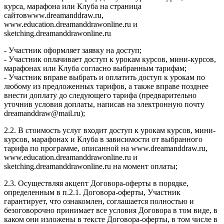
курса, марафона или Клуба на страница
сайтовwww.dreamanddraw.ru,
www.education.dreamanddrawonline.ru и
sketching.dreamanddrawonline.ru
- Участник оформляет заявку на доступ;
- Участник оплачивает доступ к урокам курсов, мини-курсов,
марафонах или Клуба согласно выбранным тарифам;
- Участник вправе выбрать и оплатить доступ к урокам по
любому из предложенных тарифов, а также вправе позднее
внести доплату до следующего тарифа (предварительно
уточнив условия доплаты, написав на электронную почту
dreamanddraw@mail.ru);
2.2. В стоимость услуг входит доступ к урокам курсов, мини-
курсов, марафонах и Клуба в зависимости от выбранного
тарифа по программе, описанной на www.dreamanddraw.ru,
www.education.dreamanddrawonline.ru и
sketching.dreamanddrawonline.ru на момент оплаты;
2.3. Осуществляя акцепт Договора-оферты в порядке,
определенным в п.2.1. Договора-оферты, Участник
гарантирует, что ознакомлен, соглашается полностью и
безоговорочно принимает все условия Договора в том виде, в
каком они изложены в тексте Договора-оферты, в том числе в