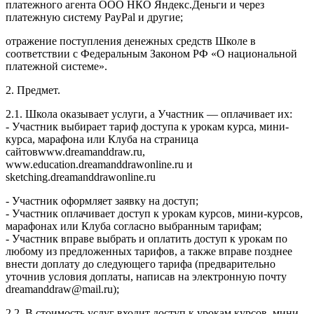
платежного агента ООО НКО Яндекс.Деньги и через
платежную систему PayPal и другие;
отражение поступления денежных средств Школе в
соответствии с Федеральным Законом РФ «О национальной
платежной системе».
2. Предмет.
2.1. Школа оказывает услуги, а Участник — оплачивает их:
- Участник выбирает тариф доступа к урокам курса, мини-
курса, марафона или Клуба на страница
сайтовwww.dreamanddraw.ru,
www.education.dreamanddrawonline.ru и
sketching.dreamanddrawonline.ru
- Участник оформляет заявку на доступ;
- Участник оплачивает доступ к урокам курсов, мини-курсов,
марафонах или Клуба согласно выбранным тарифам;
- Участник вправе выбрать и оплатить доступ к урокам по
любому из предложенных тарифов, а также вправе позднее
внести доплату до следующего тарифа (предварительно
уточнив условия доплаты, написав на электронную почту
dreamanddraw@mail.ru);
2.2. В стоимость услуг входит доступ к урокам курсов, мини-