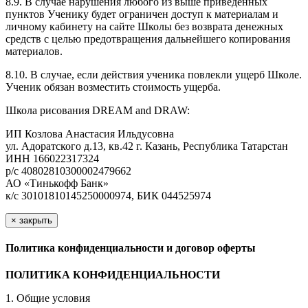
8.9. В случае нарушения любого из выше приведенных
пунктов Ученику будет ограничен доступ к материалам и
личному кабинету на сайте Школы без возврата денежных
средств с целью предотвращения дальнейшего копирования
материалов.
8.10. В случае, если действия ученика повлекли ущерб Школе.
Ученик обязан возместить стоимость ущерба.
Школа рисования DREAM and DRAW:
ИП Козлова Анастасия Ильдусовна
ул. Адоратского д.13, кв.42 г. Казань, Республика Татарстан
ИНН 166022317324
р/с 40802810300002479662
АО «Тинькофф Банк»
к/с 30101810145250000974, БИК 044525974
×
закрыть
Политика конфиденциальности и договор оферты
ПОЛИТИКА КОНФИДЕНЦИАЛЬНОСТИ
1. Общие условия