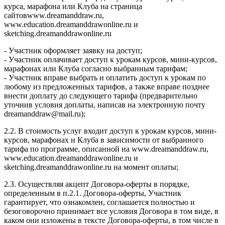
курса, марафона или Клуба на страница
сайтовwww.dreamanddraw.ru,
www.education.dreamanddrawonline.ru и
sketching.dreamanddrawonline.ru
- Участник оформляет заявку на доступ;
- Участник оплачивает доступ к урокам курсов, мини-курсов,
марафонах или Клуба согласно выбранным тарифам;
- Участник вправе выбрать и оплатить доступ к урокам по
любому из предложенных тарифов, а также вправе позднее
внести доплату до следующего тарифа (предварительно
уточнив условия доплаты, написав на электронную почту
dreamanddraw@mail.ru);
2.2. В стоимость услуг входит доступ к урокам курсов, мини-
курсов, марафонах и Клуба в зависимости от выбранного
тарифа по программе, описанной на www.dreamanddraw.ru,
www.education.dreamanddrawonline.ru и
sketching.dreamanddrawonline.ru на момент оплаты;
2.3. Осуществляя акцепт Договора-оферты в порядке,
определенным в п.2.1. Договора-оферты, Участник
гарантирует, что ознакомлен, соглашается полностью и
безоговорочно принимает все условия Договора в том виде, в
каком они изложены в тексте Договора-оферты, в том числе в