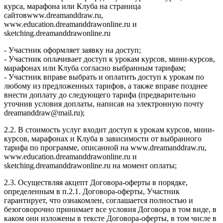
курса, марафона или Клуба на страница
сайтовwww.dreamanddraw.ru,
www.education.dreamanddrawonline.ru и
sketching.dreamanddrawonline.ru
- Участник оформляет заявку на доступ;
- Участник оплачивает доступ к урокам курсов, мини-курсов,
марафонах или Клуба согласно выбранным тарифам;
- Участник вправе выбрать и оплатить доступ к урокам по
любому из предложенных тарифов, а также вправе позднее
внести доплату до следующего тарифа (предварительно
уточнив условия доплаты, написав на электронную почту
dreamanddraw@mail.ru);
2.2. В стоимость услуг входит доступ к урокам курсов, мини-
курсов, марафонах и Клуба в зависимости от выбранного
тарифа по программе, описанной на www.dreamanddraw.ru,
www.education.dreamanddrawonline.ru и
sketching.dreamanddrawonline.ru на момент оплаты;
2.3. Осуществляя акцепт Договора-оферты в порядке,
определенным в п.2.1. Договора-оферты, Участник
гарантирует, что ознакомлен, соглашается полностью и
безоговорочно принимает все условия Договора в том виде, в
каком они изложены в тексте Договора-оферты, в том числе в