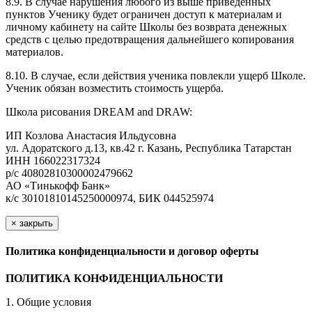
8.9. В случае нарушения любого из выше приведенных
пунктов Ученику будет ограничен доступ к материалам и
личному кабинету на сайте Школы без возврата денежных
средств с целью предотвращения дальнейшего копирования
материалов.
8.10. В случае, если действия ученика повлекли ущерб Школе.
Ученик обязан возместить стоимость ущерба.
Школа рисования DREAM and DRAW:
ИП Козлова Анастасия Ильдусовна
ул. Адоратского д.13, кв.42 г. Казань, Республика Татарстан
ИНН 166022317324
р/с 40802810300002479662
АО «Тинькофф Банк»
к/с 30101810145250000974, БИК 044525974
×
закрыть
Политика конфиденциальности и договор оферты
ПОЛИТИКА КОНФИДЕНЦИАЛЬНОСТИ
1. Общие условия