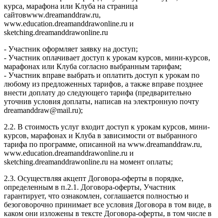
курса, марафона или Клуба на страница
сайтовwww.dreamanddraw.ru,
www.education.dreamanddrawonline.ru и
sketching.dreamanddrawonline.ru
- Участник оформляет заявку на доступ;
- Участник оплачивает доступ к урокам курсов, мини-курсов,
марафонах или Клуба согласно выбранным тарифам;
- Участник вправе выбрать и оплатить доступ к урокам по
любому из предложенных тарифов, а также вправе позднее
внести доплату до следующего тарифа (предварительно
уточнив условия доплаты, написав на электронную почту
dreamanddraw@mail.ru);
2.2. В стоимость услуг входит доступ к урокам курсов, мини-
курсов, марафонах и Клуба в зависимости от выбранного
тарифа по программе, описанной на www.dreamanddraw.ru,
www.education.dreamanddrawonline.ru и
sketching.dreamanddrawonline.ru на момент оплаты;
2.3. Осуществляя акцепт Договора-оферты в порядке,
определенным в п.2.1. Договора-оферты, Участник
гарантирует, что ознакомлен, соглашается полностью и
безоговорочно принимает все условия Договора в том виде, в
каком они изложены в тексте Договора-оферты, в том числе в