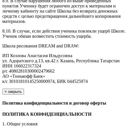
8.9. В случае нарушения любого из выше приведенных
пунктов Ученику будет ограничен доступ к материалам и
личному кабинету на сайте Школы без возврата денежных
средств с целью предотвращения дальнейшего копирования
материалов.
8.10. В случае, если действия ученика повлекли ущерб Школе.
Ученик обязан возместить стоимость ущерба.
Школа рисования DREAM and DRAW:
ИП Козлова Анастасия Ильдусовна
ул. Адоратского д.13, кв.42 г. Казань, Республика Татарстан
ИНН 166022317324
р/с 40802810300002479662
АО «Тинькофф Банк»
к/с 30101810145250000974, БИК 044525974
×
закрыть
Политика конфиденциальности и договор оферты
ПОЛИТИКА КОНФИДЕНЦИАЛЬНОСТИ
1. Общие условия