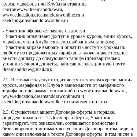
курса, марафона или Клуба на страница
сайтовwww.dreamanddraw.ru,
www.education.dreamanddrawonline.ru и
sketching.dreamanddrawonline.ru
- Участник оформляет заявку на доступ;
- Участник оплачивает доступ к урокам курсов, мини-курсов,
марафонах или Клуба согласно выбранным тарифам;
- Участник вправе выбрать и оплатить доступ к урокам по
любому из предложенных тарифов, а также вправе позднее
внести доплату до следующего тарифа (предварительно
уточнив условия доплаты, написав на электронную почту
dreamanddraw@mail.ru);
2.2. В стоимость услуг входит доступ к урокам курсов, мини-
курсов, марафонах и Клуба в зависимости от выбранного
тарифа по программе, описанной на www.dreamanddraw.ru,
www.education.dreamanddrawonline.ru и
sketching.dreamanddrawonline.ru на момент оплаты;
2.3. Осуществляя акцепт Договора-оферты в порядке,
определенным в п.2.1. Договора-оферты, Участник
гарантирует, что ознакомлен, соглашается полностью и
безоговорочно принимает все условия Договора в том виде, в
каком они изложены в тексте Договора-оферты, в том числе в