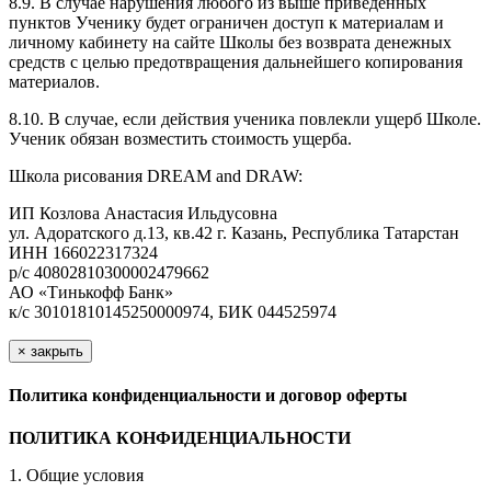
8.9. В случае нарушения любого из выше приведенных
пунктов Ученику будет ограничен доступ к материалам и
личному кабинету на сайте Школы без возврата денежных
средств с целью предотвращения дальнейшего копирования
материалов.
8.10. В случае, если действия ученика повлекли ущерб Школе.
Ученик обязан возместить стоимость ущерба.
Школа рисования DREAM and DRAW:
ИП Козлова Анастасия Ильдусовна
ул. Адоратского д.13, кв.42 г. Казань, Республика Татарстан
ИНН 166022317324
р/с 40802810300002479662
АО «Тинькофф Банк»
к/с 30101810145250000974, БИК 044525974
×
закрыть
Политика конфиденциальности и договор оферты
ПОЛИТИКА КОНФИДЕНЦИАЛЬНОСТИ
1. Общие условия