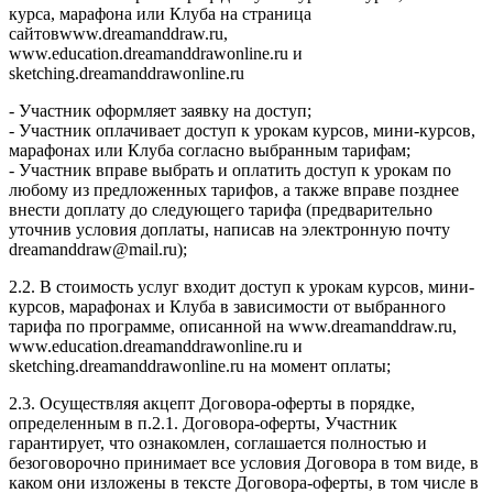
курса, марафона или Клуба на страница
сайтовwww.dreamanddraw.ru,
www.education.dreamanddrawonline.ru и
sketching.dreamanddrawonline.ru
- Участник оформляет заявку на доступ;
- Участник оплачивает доступ к урокам курсов, мини-курсов,
марафонах или Клуба согласно выбранным тарифам;
- Участник вправе выбрать и оплатить доступ к урокам по
любому из предложенных тарифов, а также вправе позднее
внести доплату до следующего тарифа (предварительно
уточнив условия доплаты, написав на электронную почту
dreamanddraw@mail.ru);
2.2. В стоимость услуг входит доступ к урокам курсов, мини-
курсов, марафонах и Клуба в зависимости от выбранного
тарифа по программе, описанной на www.dreamanddraw.ru,
www.education.dreamanddrawonline.ru и
sketching.dreamanddrawonline.ru на момент оплаты;
2.3. Осуществляя акцепт Договора-оферты в порядке,
определенным в п.2.1. Договора-оферты, Участник
гарантирует, что ознакомлен, соглашается полностью и
безоговорочно принимает все условия Договора в том виде, в
каком они изложены в тексте Договора-оферты, в том числе в