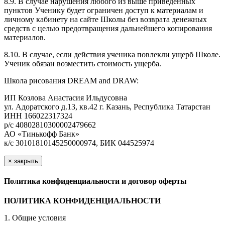
8.9. В случае нарушения любого из выше приведенных
пунктов Ученику будет ограничен доступ к материалам и
личному кабинету на сайте Школы без возврата денежных
средств с целью предотвращения дальнейшего копирования
материалов.
8.10. В случае, если действия ученика повлекли ущерб Школе.
Ученик обязан возместить стоимость ущерба.
Школа рисования DREAM and DRAW:
ИП Козлова Анастасия Ильдусовна
ул. Адоратского д.13, кв.42 г. Казань, Республика Татарстан
ИНН 166022317324
р/с 40802810300002479662
АО «Тинькофф Банк»
к/с 30101810145250000974, БИК 044525974
×
закрыть
Политика конфиденциальности и договор оферты
ПОЛИТИКА КОНФИДЕНЦИАЛЬНОСТИ
1. Общие условия