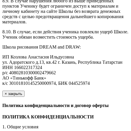
8.9. В случае нарушения любого из выше приведенных
пунктов Ученику будет ограничен доступ к материалам и
личному кабинету на сайте Школы без возврата денежных
средств с целью предотвращения дальнейшего копирования
материалов.
8.10. В случае, если действия ученика повлекли ущерб Школе.
Ученик обязан возместить стоимость ущерба.
Школа рисования DREAM and DRAW:
ИП Козлова Анастасия Ильдусовна
ул. Адоратского д.13, кв.42 г. Казань, Республика Татарстан
ИНН 166022317324
р/с 40802810300002479662
АО «Тинькофф Банк»
к/с 30101810145250000974, БИК 044525974
×
закрыть
Политика конфиденциальности и договор оферты
ПОЛИТИКА КОНФИДЕНЦИАЛЬНОСТИ
1. Общие условия