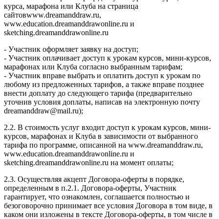
курса, марафона или Клуба на страница
сайтовwww.dreamanddraw.ru,
www.education.dreamanddrawonline.ru и
sketching.dreamanddrawonline.ru
- Участник оформляет заявку на доступ;
- Участник оплачивает доступ к урокам курсов, мини-курсов,
марафонах или Клуба согласно выбранным тарифам;
- Участник вправе выбрать и оплатить доступ к урокам по
любому из предложенных тарифов, а также вправе позднее
внести доплату до следующего тарифа (предварительно
уточнив условия доплаты, написав на электронную почту
dreamanddraw@mail.ru);
2.2. В стоимость услуг входит доступ к урокам курсов, мини-
курсов, марафонах и Клуба в зависимости от выбранного
тарифа по программе, описанной на www.dreamanddraw.ru,
www.education.dreamanddrawonline.ru и
sketching.dreamanddrawonline.ru на момент оплаты;
2.3. Осуществляя акцепт Договора-оферты в порядке,
определенным в п.2.1. Договора-оферты, Участник
гарантирует, что ознакомлен, соглашается полностью и
безоговорочно принимает все условия Договора в том виде, в
каком они изложены в тексте Договора-оферты, в том числе в