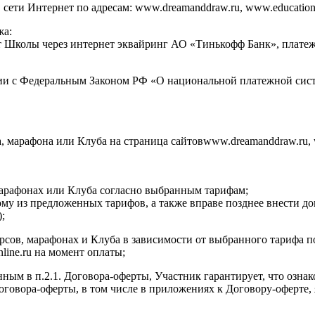
ти Интернет по адресам: www.dreamanddraw.ru, www.education.dr
жа:
ет Школы через интернет эквайринг АО «Тинькофф Банк», плат
ии с Федеральным Законом РФ «О национальной платежной сист
а, марафона или Клуба на страница сайтовwww.dreamanddraw.ru, 
 марафонах или Клуба согласно выбранным тарифам;
ому из предложенных тарифов, а также вправе позднее внести д
;
курсов, марафонах и Клуба в зависимости от выбранного тарифа 
nline.ru на момент оплаты;
нным в п.2.1. Договора-оферты, Участник гарантирует, что озна
 Договора-оферты, в том числе в приложениях к Договору-оферт