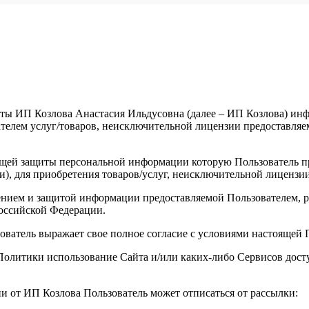
ты ИП Козлова Анастасия Ильдусовна (далее – ИП Козлова) инфо
елем услуг/товаров, неисключительной лицензии предоставляемы
щей защиты персональной информации которую Пользователь пре
и), для приобретения товаров/услуг, неисключительной лицензи
анением и защитой информации предоставляемой Пользователем
оссийской Федерации.
зователь выражает свое полное согласие с условиями настоящей
й Политики использование Сайта и/или каких-либо Сервисов до
ии от ИП Козлова Пользователь может отписаться от рассылки: