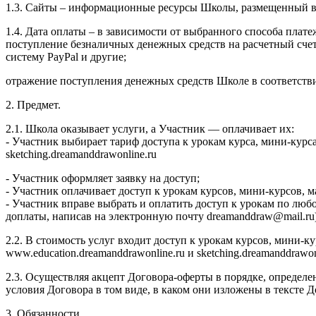
1.3. Сайты – информационные ресурсы Школы, размещенный в се
1.4. Дата оплаты – в зависимости от выбранного способа плате
поступление безналичных денежных средств на расчетный сч
систему PayPal и другие;
отражение поступления денежных средств Школе в соответств
2. Предмет.
2.1. Школа оказывает услуги, а Участник — оплачивает их:
- Участник выбирает тариф доступа к урокам курса, мини-курс
sketching.dreamanddrawonline.ru
- Участник оформляет заявку на доступ;
- Участник оплачивает доступ к урокам курсов, мини-курсов,
- Участник вправе выбрать и оплатить доступ к урокам по люб
доплаты, написав на электронную почту dreamanddraw@mail.ru)
2.2. В стоимость услуг входит доступ к урокам курсов, мини-
www.education.dreamanddrawonline.ru и sketching.dreamanddrawo
2.3. Осуществляя акцепт Договора-оферты в порядке, определе
условия Договора в том виде, в каком они изложены в тексте
3. Обязанности.