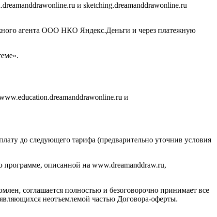
eamanddrawonline.ru и sketching.dreamanddrawonline.ru
ежного агента ООО НКО Яндекс.Деньги и через платежную
еме».
www.education.dreamanddrawonline.ru и
оплату до следующего тарифа (предварительно уточнив условия
по программе, описанной на www.dreamanddraw.ru,
комлен, соглашается полностью и безоговорочно принимает все
е, являющихся неотъемлемой частью Договора-оферты.