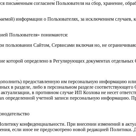
ся письменным согласием Пользователя на сбор, хранение, обра
раемой) информации о Пользователях, за исключением случаев, к
цией Пользователя» понимаются:
и пользовании Сайтом, Сервисами включая но, не ограничиваясь
ение которой определено в Регулирующих документах отдельных
 дополнить) предоставленную им персональную информацию или е
ых в разделе, либо в персональном разделе соответствующего С
ктуализации, в противном случае ИП Козлова не несет ответстве
ках определенной учетной записи персональную информацию. Пр
онодательство
Политику конфиденциальности. При внесении изменений в актуа
ения, если иное не предусмотрено новой редакцией Политики. Д