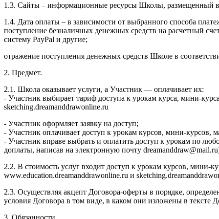
1.3. Сайты – информационные ресурсы Школы, размещенный в се
1.4. Дата оплаты – в зависимости от выбранного способа плате
поступление безналичных денежных средств на расчетный сч
систему PayPal и другие;
отражение поступления денежных средств Школе в соответств
2. Предмет.
2.1. Школа оказывает услуги, а Участник — оплачивает их:
- Участник выбирает тариф доступа к урокам курса, мини-курс
sketching.dreamanddrawonline.ru
- Участник оформляет заявку на доступ;
- Участник оплачивает доступ к урокам курсов, мини-курсов,
- Участник вправе выбрать и оплатить доступ к урокам по люб
доплаты, написав на электронную почту dreamanddraw@mail.ru)
2.2. В стоимость услуг входит доступ к урокам курсов, мини-
www.education.dreamanddrawonline.ru и sketching.dreamanddrawo
2.3. Осуществляя акцепт Договора-оферты в порядке, определе
условия Договора в том виде, в каком они изложены в тексте
3. Обязанности.