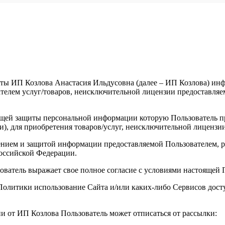
ты ИП Козлова Анастасия Ильдусовна (далее – ИП Козлова) инфо
елем услуг/товаров, неисключительной лицензии предоставляемы
щей защиты персональной информации которую Пользователь пре
и), для приобретения товаров/услуг, неисключительной лицензи
анением и защитой информации предоставляемой Пользователем
оссийской Федерации.
зователь выражает свое полное согласие с условиями настоящей
й Политики использование Сайта и/или каких-либо Сервисов до
ии от ИП Козлова Пользователь может отписаться от рассылки: