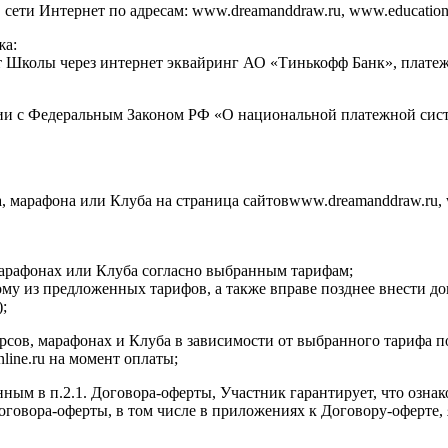
ти Интернет по адресам: www.dreamanddraw.ru, www.education.dr
жа:
ет Школы через интернет эквайринг АО «Тинькофф Банк», плат
ии с Федеральным Законом РФ «О национальной платежной сист
а, марафона или Клуба на страница сайтовwww.dreamanddraw.ru, 
 марафонах или Клуба согласно выбранным тарифам;
ому из предложенных тарифов, а также вправе позднее внести д
;
курсов, марафонах и Клуба в зависимости от выбранного тарифа 
nline.ru на момент оплаты;
нным в п.2.1. Договора-оферты, Участник гарантирует, что озна
 Договора-оферты, в том числе в приложениях к Договору-оферт