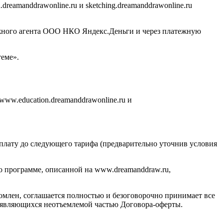
eamanddrawonline.ru и sketching.dreamanddrawonline.ru
ежного агента ООО НКО Яндекс.Деньги и через платежную
еме».
www.education.dreamanddrawonline.ru и
оплату до следующего тарифа (предварительно уточнив условия
по программе, описанной на www.dreamanddraw.ru,
комлен, соглашается полностью и безоговорочно принимает все
е, являющихся неотъемлемой частью Договора-оферты.