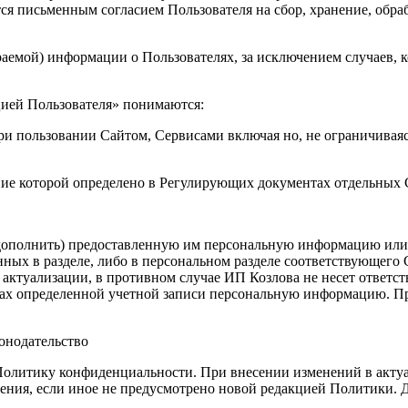
ся письменным согласием Пользователя на сбор, хранение, обра
раемой) информации о Пользователях, за исключением случаев, к
цией Пользователя» понимаются:
и пользовании Сайтом, Сервисами включая но, не ограничиваясь
ение которой определено в Регулирующих документах отдельных
 дополнить) предоставленную им персональную информацию или е
ых в разделе, либо в персональном разделе соответствующего С
ктуализации, в противном случае ИП Козлова не несет ответстве
ках определенной учетной записи персональную информацию. Пр
онодательство
Политику конфиденциальности. При внесении изменений в актуа
ения, если иное не предусмотрено новой редакцией Политики. Д